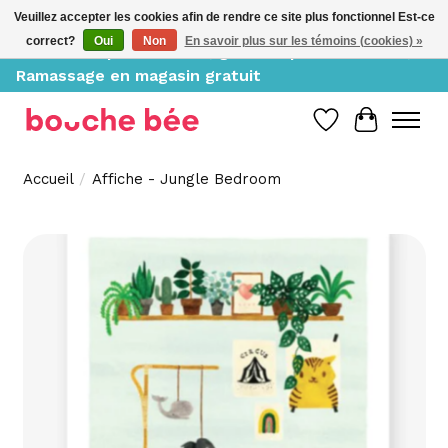
Veuillez accepter les cookies afin de rendre ce site plus fonctionnel Est-ce
correct?
Oui
Non
En savoir plus sur les témoins (cookies) »
Livraison à partir de 10$, gratuite pour 150$ et +;
Ramassage en magasin gratuit
Liste de souh
Panier
Accueil
/
Affiche - Jungle Bedroom
Product image slideshow Items