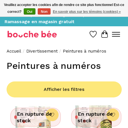
Veuillez accepter les cookies afin de rendre ce site plus fonctionnel Est-ce
correct?
Oui
Non
En savoir plus sur les témoins (cookies) »
Livraison à partir de 10$, gratuite pour 150$ et +;
Ramassage en magasin gratuit
Liste de souh
Panier
Accueil
/
Divertissement
/
Peintures à numéros
Peintures à numéros
Afficher les filtres
En rupture de
En rupture de
stock
stock