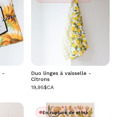
e -
Duo linges à vaisselle -
Citrons
19,95$CA
En rupture de stock