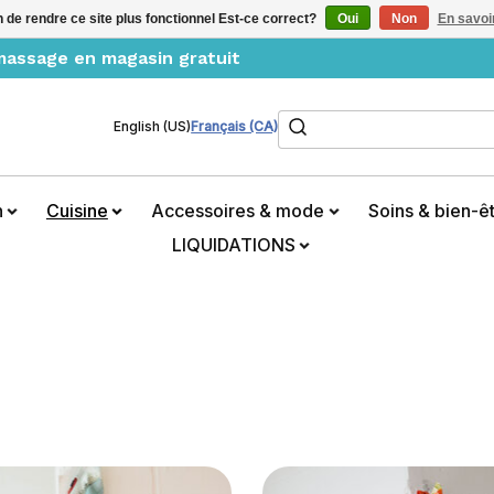
n de rendre ce site plus fonctionnel Est-ce correct?
Oui
Non
En savoir
amassage en magasin gratuit
Rechercher
English (US)
Français (CA)
n
Cuisine
Accessoires & mode
Soins & bien-ê
LIQUIDATIONS