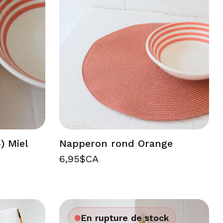
) Miel
Napperon rond Orange
6,95$CA
En rupture de stock