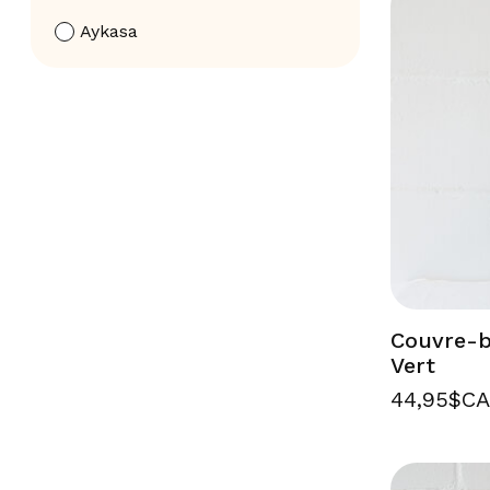
Aykasa
Couvre-bo
Vert
44,95$C