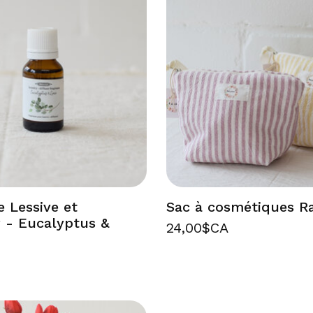
e Lessive et
Sac à cosmétiques R
r - Eucalyptus &
24,00$CA