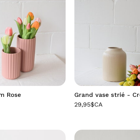
m Rose
Grand vase strié - C
29,95$CA