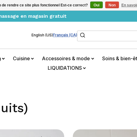
n de rendre ce site plus fonctionnel Est-ce correct?
Oui
Non
En savoir
amassage en magasin gratuit
Rechercher
English (US)
Français (CA)
n
Cuisine
Accessoires & mode
Soins & bien-ê
LIQUIDATIONS
uits)