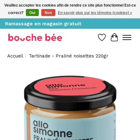
Veuillez accepter les cookies afin de rendre ce site plus fonctionnel Est-ce
correct?
Oui
Non
En savoir plus sur les témoins (cookies) »
Livraison à partir de 10$, gratuite pour 150$ et +;
Ramassage en magasin gratuit
Liste de souh
Panier
Accueil
/
Tartinade - Praliné noisettes 220gr
Product image slideshow Items