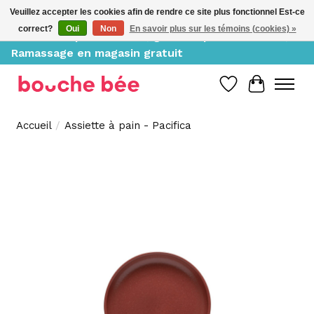
Veuillez accepter les cookies afin de rendre ce site plus fonctionnel Est-ce
correct?
Oui
Non
En savoir plus sur les témoins (cookies) »
Livraison à partir de 10$, gratuite pour 150$ et +;
Ramassage en magasin gratuit
Liste de souh
Panier
Accueil
/
Assiette à pain - Pacifica
Product image slideshow Items