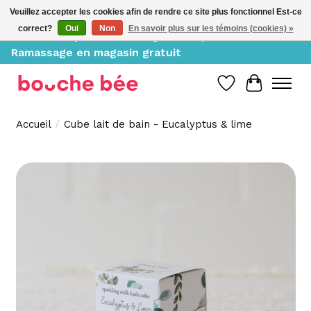
Veuillez accepter les cookies afin de rendre ce site plus fonctionnel Est-ce
correct?
Oui
Non
En savoir plus sur les témoins (cookies) »
Livraison à partir de 10$, gratuite pour 150$ et +;
Ramassage en magasin gratuit
Liste de souh
Panier
Accueil
/
Cube lait de bain - Eucalyptus & lime
Product image slideshow Items