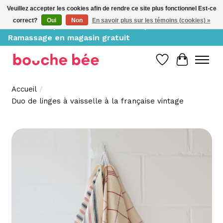
Veuillez accepter les cookies afin de rendre ce site plus fonctionnel Est-ce
correct?
Oui
Non
En savoir plus sur les témoins (cookies) »
Livraison à partir de 10$, gratuite pour 150$ et +;
Ramassage en magasin gratuit
Liste de souh
Panier
Accueil
/
Duo de linges à vaisselle à la française vintage
Product image slideshow Items