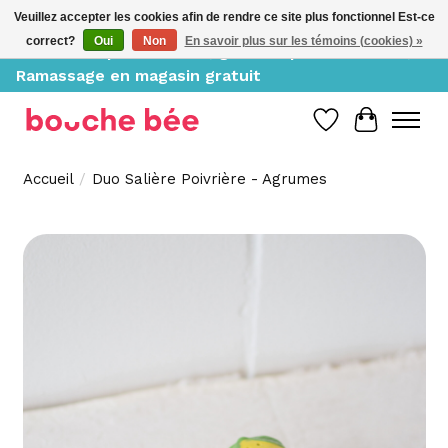
Veuillez accepter les cookies afin de rendre ce site plus fonctionnel Est-ce
correct?
Oui
Non
En savoir plus sur les témoins (cookies) »
Livraison à partir de 10$, gratuite pour 150$ et +;
Ramassage en magasin gratuit
Liste de souh
Panier
Accueil
/
Duo Salière Poivrière - Agrumes
Product image slideshow Items