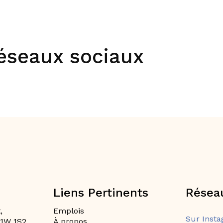
réseaux sociaux
Liens Pertinents
Résea
,
Emplois
Sur Inst
H1W 1S2
À propos