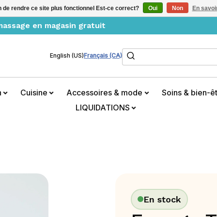
n de rendre ce site plus fonctionnel Est-ce correct?
Oui
Non
En savoir
amassage en magasin gratuit
Rechercher
English (US)
Français (CA)
n
Cuisine
Accessoires & mode
Soins & bien-ê
LIQUIDATIONS
En stock