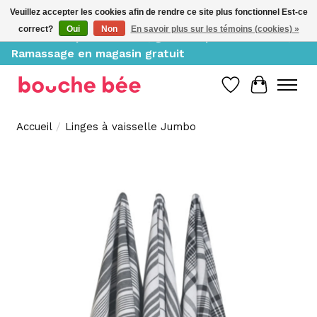
Veuillez accepter les cookies afin de rendre ce site plus fonctionnel Est-ce
correct?
Oui
Non
En savoir plus sur les témoins (cookies) »
Livraison à partir de 10$, gratuite pour 150$ et +;
Ramassage en magasin gratuit
Liste de souh
Panier
Accueil
/
Linges à vaisselle Jumbo
Product image slideshow Items