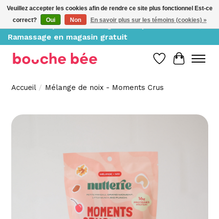
Veuillez accepter les cookies afin de rendre ce site plus fonctionnel Est-ce
correct?
Oui
Non
En savoir plus sur les témoins (cookies) »
Livraison à partir de 10$, gratuite pour 150$ et +;
Ramassage en magasin gratuit
Liste de souh
Panier
Accueil
/
Mélange de noix - Moments Crus
Product image slideshow Items