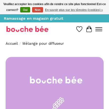
Veuillez accepter les cookies afin de rendre ce site plus fonctionnel Est-ce
correct?
Oui
Non
En savoir plus sur les témoins (cookies) »
Livraison à partir de 10$, gratuite pour 150$ et +;
Ramassage en magasin gratuit
Liste de souh
Panier
Accueil
/
Mélange pour diffuseur
Product image slideshow Items