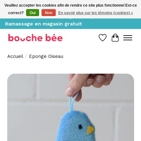
Veuillez accepter les cookies afin de rendre ce site plus fonctionnel Est-ce
correct?
Oui
Non
En savoir plus sur les témoins (cookies) »
Livraison à partir de 10$, gratuite pour 150$ et +;
Ramassage en magasin gratuit
Liste de souh
Panier
Accueil
/
Eponge Oiseau
Product image slideshow Items