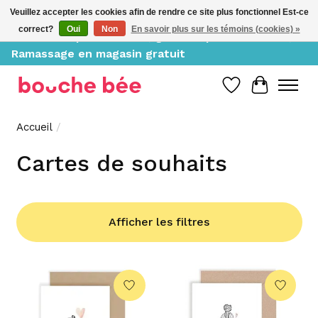
Veuillez accepter les cookies afin de rendre ce site plus fonctionnel Est-ce
correct?
Oui
Non
En savoir plus sur les témoins (cookies) »
Livraison à partir de 10$, gratuite pour 150$ et +;
Ramassage en magasin gratuit
Liste de souh
Panier
Accueil
/
Cartes de souhaits
Afficher les filtres