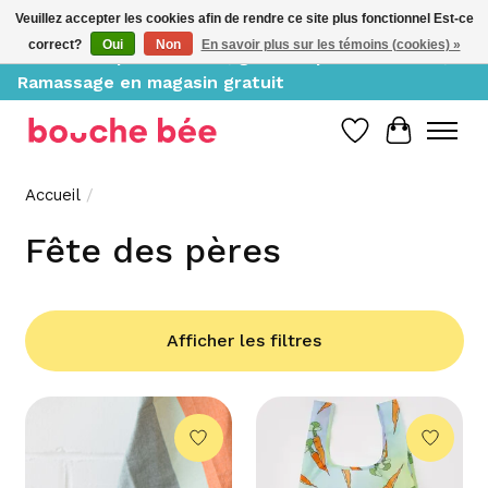
Veuillez accepter les cookies afin de rendre ce site plus fonctionnel Est-ce
correct?
Oui
Non
En savoir plus sur les témoins (cookies) »
Livraison à partir de 10$, gratuite pour 150$ et +;
Ramassage en magasin gratuit
Liste de souh
Panier
Accueil
/
Fête des pères
Afficher les filtres