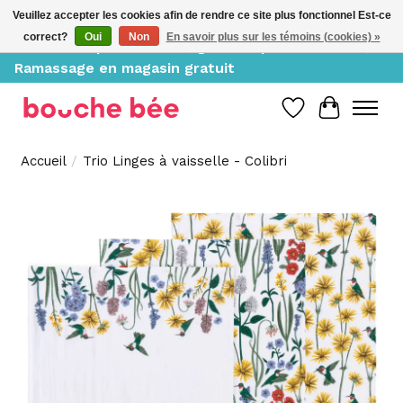
Veuillez accepter les cookies afin de rendre ce site plus fonctionnel Est-ce
correct?
Oui
Non
En savoir plus sur les témoins (cookies) »
Livraison à partir de 10$, gratuite pour 150$ et +;
Ramassage en magasin gratuit
Liste de souh
Panier
Accueil
/
Trio Linges à vaisselle - Colibri
Product image slideshow Items